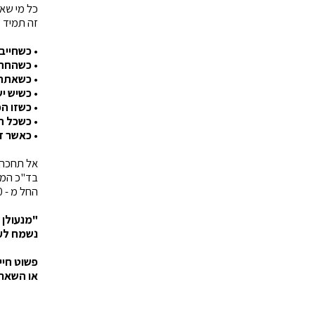
כל מי שא
זה תמיד ק
• כשחייבים
• כשהחת
• כשאתה 
• כשיש י
• כשזו ה
• כשכל 
• כאשר ז
אל תחכה 
בד"כ המחירים שתשמע
החל מ - 250 ש"ח ואנחנו גם מגיעים עד אליך (באזור חיפה, קריות ובצפון).
"מנעולן 
נשמח לענ
פשוט חייג עכש
או השאר 