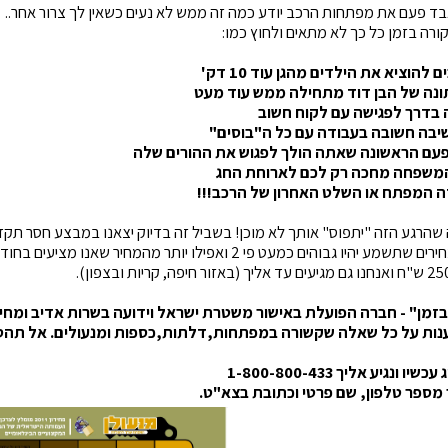
בד פעם את מפתחות הרכב יודע כמה זה ממש לא נעים כשאין לך צרור אחר..
ורה בזמן כל כך לא מתאים ולחוץ כמו:
 להוציא את הילדים מהגן עוד 10 דק'
ונה של הבן דוד מתחילה ממש עוד מעט
בדרך לפגישה עם לקוח חשוב
שיבה חשובה בעבודה עם כל ה"בוסים"
פעם הראשונה שאתה הולך לפגוש את ההורים שלה
המשפחה מחכה רק לכם לארוחת החג
ה המפתח או השלט האחרון של הרכב!!!
שהרגע הזה "יתפוס" אותך לא מוכן! בשביל זה בדיוק יצאנו במבצע חסר תקד
 יהיו גבוהים כמעט פי 2 ואפילו יותר מהמחיר שאנו מציעים בחודש הקרוב.
בזמן" - חברה הפועלת באישור משטרת ישראל וידועה בשרות אדיב ומחירי
ות על כל שאלה שקשורה במפתחות,דלתות,כספות ומנעולים. אל תהסס לחייג א
יו ונגיע אליך 1-800-800-433
מספר טלפון, שם פרטי וכתובת בצא"ט.