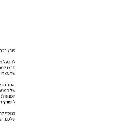
פורץ רכב 
להינעל מ
תרצו למה
שתעצרו ו
אחד הכלי
של המנעו
המנעולני
ל-
פורץ ר
בנוסף לה
שלכם. יש 