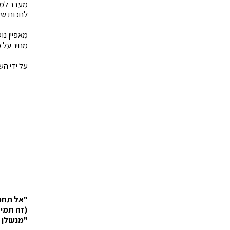
מעבר למק
לחכות שעות
מאפיין נו
מחיר על פ
על ידי הש
"אל תחכ
(זה תמיד
"מנעולן 