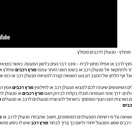
מומלץ - מנעולן לרכבים מומלץ
חוץ לרכב או אפילו מחוץ לבית – איננו דבר נעים בלשון המעטה. כאשר נמצ
ר ולהתקשר אל מנעולן רכב או בשמו השני היותר עממי
פורץ רכבים
שיחלץ את
על אף הלחץ של המצב תבצעו השוואה קצרה למציאת מנעולן רכב או כמו ש
ם השימושים שיעזרו לכם למצוא מנעולן רכב או לחילופין
פורץ רכבים
אמין הו
לנים. דרך אתר העמותה תוכלו בקלות לבדוק האם
פורץ רכבים
או מנעולן לר
ם הארצית הינה הגוף המוסמך בישראל להכשרת מנעולנים לרכב או מנעולים
פ
כבים
.
שוואה על פי רשימת המנעולנים המוסמכים, חשוב שתבחרו מנעולן לרכב או
פ
רכבים שסוג המנעול ייחודי ולשם כך צריך לבחור
פורץ רכב
שיש לו ניסיון מתאי