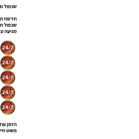
שכפול מפתח
חדש!! חד
שכפול תו
מגיעה עד
הזמן עוד 
פשוט חייג עכ